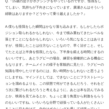
Q.『15歳の息子がボクシングをやっているのですが、怪我をし
てしまい、気持ちが下向きになっています。廣瀬さんはそういう
経験はありますか？どうやって乗り越えましたか？』
A.僕らも怪我をした瞬間はかなり落ち込みます。もしかしたらポ
ジション取られるかもしれない、今まで積み重ねてきたレベルを
落とすことになるかもしれない、いろいろ気になることはありま
すが、怪我したことは仕方ないことなので、早く治すこと。そし
てたとえば上半身を怪我したなら、下半身を鍛える時間にするの
もいいですし、あとラグビーの場合、練習を俯瞰的にみる機会に
もなります。チームメイトの様子を客観的に見たり、ラグビーの
知識を増やしたりするのには、良い時間かもしれないと思うよう
にしますね。マインドとしては、できないことにフラストレーシ
ョンを溜めるよりも、この状態で何ができるんだろう、それをど
う次に繋げられるだろうと考えるように。あとは本を読んでみる
とか、映画を見てみるとか、ちょっと違う角度から刺激をもらう
のもいいですね。いろいろな分野で頑張っている人がたくさんい
ることに目を向けて、自分はボクシングを通して頑張っていこ