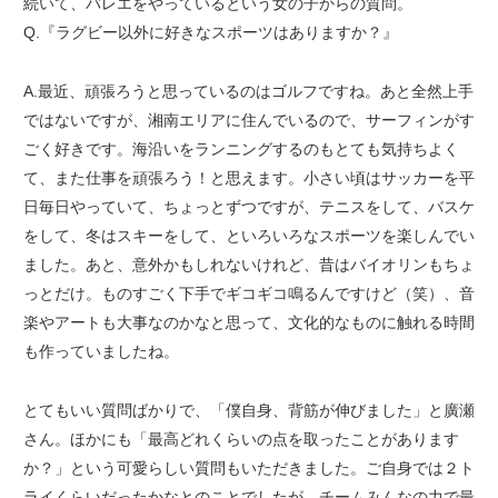
続いて、バレエをやっているという女の子からの質問。
Q.『ラグビー以外に好きなスポーツはありますか？』
A.最近、頑張ろうと思っているのはゴルフですね。あと全然上手
ではないですが、湘南エリアに住んでいるので、サーフィンがす
ごく好きです。海沿いをランニングするのもとても気持ちよく
て、また仕事を頑張ろう！と思えます。小さい頃はサッカーを平
日毎日やっていて、ちょっとずつですが、テニスをして、バスケ
をして、冬はスキーをして、といろいろなスポーツを楽しんでい
ました。あと、意外かもしれないけれど、昔はバイオリンもちょ
っとだけ。ものすごく下手でギコギコ鳴るんですけど（笑）、音
楽やアートも大事なのかなと思って、文化的なものに触れる時間
も作っていましたね。
とてもいい質問ばかりで、「僕自身、背筋が伸びました」と廣瀬
さん。ほかにも「最高どれくらいの点を取ったことがあります
か？」という可愛らしい質問もいただきました。ご自身では２ト
ライくらいだったかなとのことでしたが、チームみんなの力で最