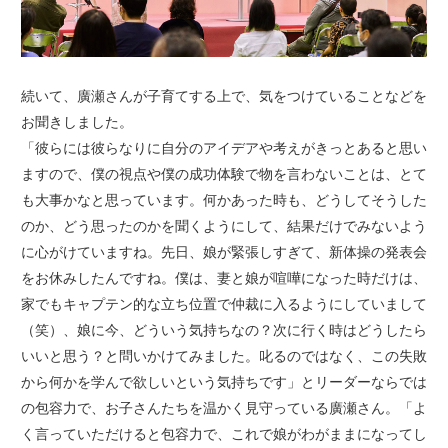
続いて、廣瀬さんが子育てする上で、気をつけていることなどを
お聞きしました。
「彼らには彼らなりに自分のアイデアや考えがきっとあると思い
ますので、僕の視点や僕の成功体験で物を言わないことは、とて
も大事かなと思っています。何かあった時も、どうしてそうした
のか、どう思ったのかを聞くようにして、結果だけでみないよう
に心がけていますね。先日、娘が緊張しすぎて、新体操の発表会
をお休みしたんですね。僕は、妻と娘が喧嘩になった時だけは、
家でもキャプテン的な立ち位置で仲裁に入るようにしていまして
（笑）、娘に今、どういう気持ちなの？次に行く時はどうしたら
いいと思う？と問いかけてみました。叱るのではなく、この失敗
から何かを学んで欲しいという気持ちです」とリーダーならでは
の包容力で、お子さんたちを温かく見守っている廣瀬さん。「よ
く言っていただけると包容力で、これで娘がわがままになってし