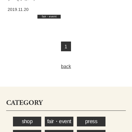
2019.11.20
fair・event
1
back
CATEGORY
shop
fair・event
press