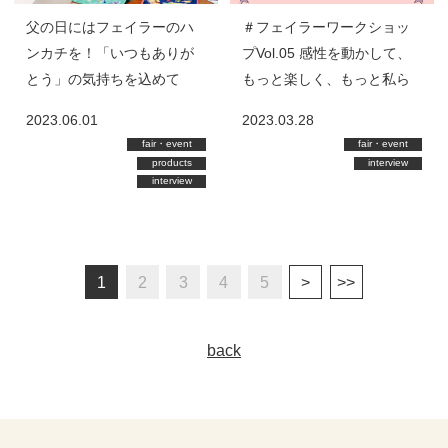
父の日にはフェイラーのハ
＃フェイラーワークショッ
ンカチを！「いつもありが
プVol.05 感性を動かして、
とう」の気持ちを込めて
もっと楽しく、もっと私ら
写真家・浅田政志Special
しく フェイラーベビーシャ
2023.06.01
2023.03.28
Interview
ワーイベント
fair・event
fair・event
products
interview
interview
1
2
3
4
5
back