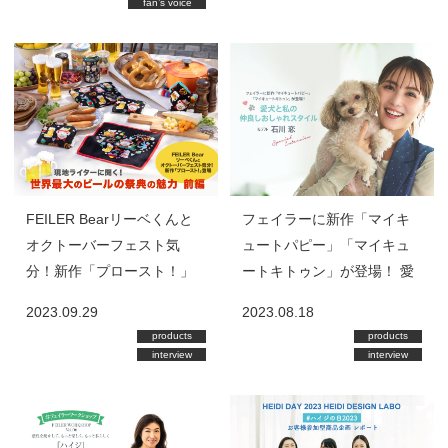
fan’s voice
FEILER Bearリーベくんと
フェイラーに新作「マイキ
オクトーバーフェスト気
ュートパピー」「マイキュ
分！新作「プロースト！」
ートキトゥン」が登場！ 愛
登場 ～現地ライターに聞
犬と私の仲良しおしゃれス
2023.09.29
2023.08.18
く！世界最大のビールの祭
タイル モデル石川 恋Special
products
products
典の魅力～ 前編
Interview
interview
interview