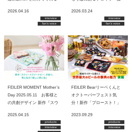
幸せの象徴です」
家族のような存在」
2026.04.16
2026.03.24
interview
interview
fan’s voice
fan’s voice
FEILER MOMENT Mother’s
FEILER Bearリーベくんと
Day 2025.05.11 お客様と
オクトーバーフェスト気
の共創デザイン 新作『スウ
分！新作「プロースト！」
ィートスイートピー』が紡
登場 ～現地ライターに聞
2025.04.15
2023.09.29
ぐ、母と私の「優しい思い
く！世界最大のビールの祭
products
products
出」
典の魅力～ 後編
interview
interview