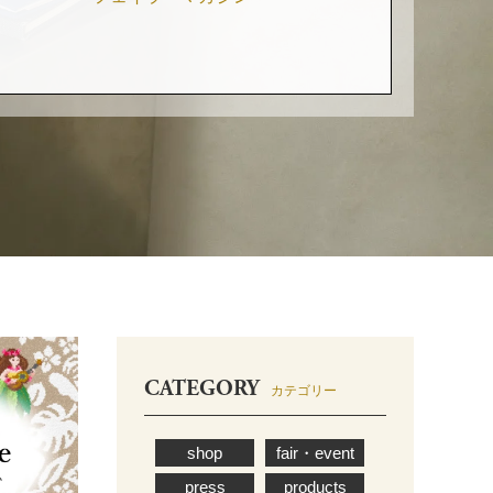
CATEGORY
カテゴリー
shop
fair・event
press
products