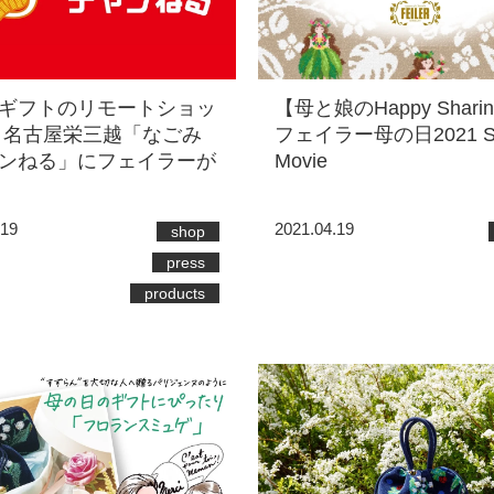
ギフトのリモートショッ
【母と娘のHappy Shari
 名古屋栄三越「なごみ
フェイラー母の日2021 Spe
ンねる」にフェイラーが
Movie
.19
2021.04.19
shop
press
products