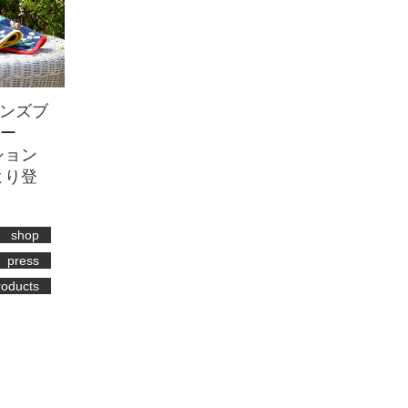
ンズブ
ベー
ション
より登
shop
press
roducts