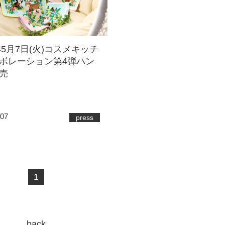
年5月7日(火)コスメキッチ
ボレーション第4弾ハン
売
.07
press
1
back