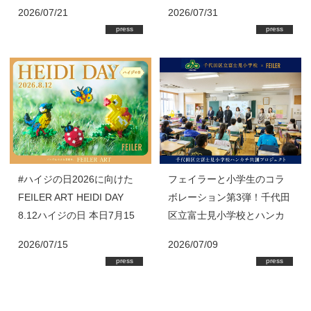
イン『HEIDI(ハイジ)』の8
ウ)』を首里城公園内「ミュ
2026/07/21
2026/07/31
月新作商品が登場！
ージアムショップ球陽」・
press
press
ショップ「紅型」にて限定
販売 フェイラーではハン
カチの売上の一部を首里城
基金に寄付
#ハイジの日2026に向けた
フェイラーと小学生のコラ
FEILER ART HEIDI DAY
ボレーション第3弾！千代田
8.12ハイジの日 本日7月15
区立富士見小学校とハンカ
日(水)スタート！
チ共創プロジェクト始動
2026/07/15
2026/07/09
press
press