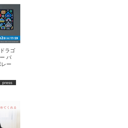
ドラゴ
ー バ
ボレー
press