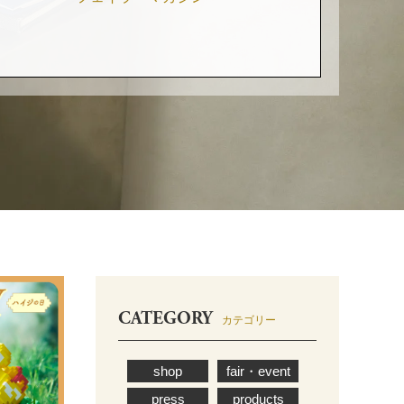
CATEGORY
カテゴリー
shop
fair・event
press
products