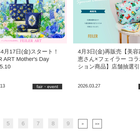
年4月17日(金)スタート！
4月3日(金)再販売【美容
 ART Mother's Day
恵さん×フェイラー コ
5.10
ション商品】店舗抽選引
.13
2026.03.27
fair・event
5
6
7
8
9