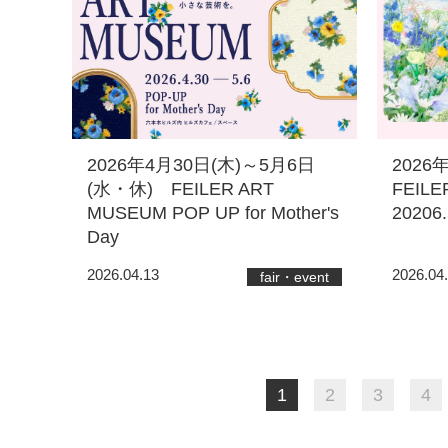
2026年4月30日(木)～5月6日
2026
(水・休) FEILER ART
FEILER
MUSEUM POP UP for Mother's
20206.
Day
2026.04.13
2026.04
fair・event
1
2
3
4