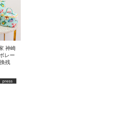
家 神崎
ラボレー
換残
press