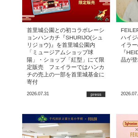
首里城公園との初コラボレーシ
FEILER
ョンハンカチ『SHURIJO(シュ
ハイジ
リジョウ)』を首里城公園内
イラー
「ミュージアムショップ球
『HEI
陽」・ショップ「紅型」にて限
品が登
定販売 フェイラーではハンカ
チの売上の一部を首里城基金に
寄付
2026.07.31
2026.07
press