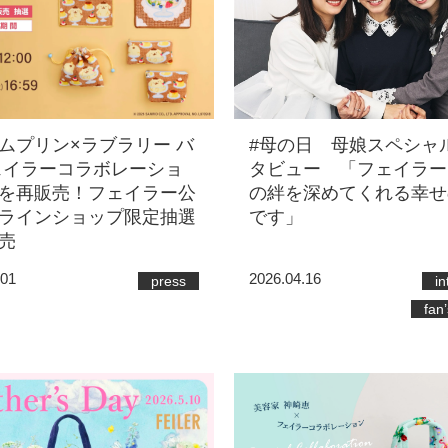
ムプリン×ラブラリー バ
#母の日 母娘スペシャ
ェイラーコラボレーショ
タビュー 「フェイラー
を再販売！フェイラー公
の絆を深めてくれる幸せ
ラインショップ限定抽選
です」
売
.01
2026.04.16
press
in
fan