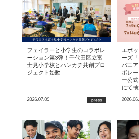
フェイラーと小学生のコラボレ
エポッ
ーション第3弾！千代田区立富
ーズ「Sy
士見小学校とハンカチ共創プロ
バニア
ジェクト始動
ボレー
ー公式
にて抽
2026.07.09
2026.06
press