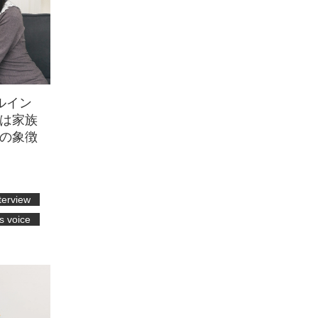
ルイン
は家族
の象徴
terview
’s voice