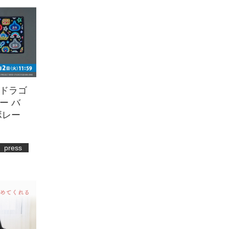
ドラゴ
ー バ
ボレー
press