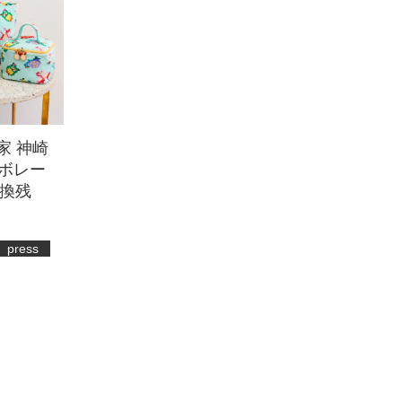
家 神崎
ラボレー
換残
press