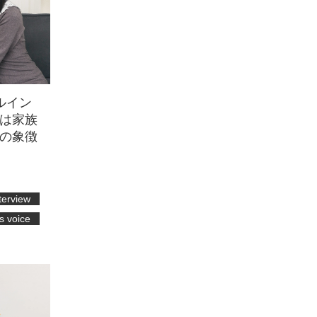
ルイン
は家族
の象徴
terview
’s voice