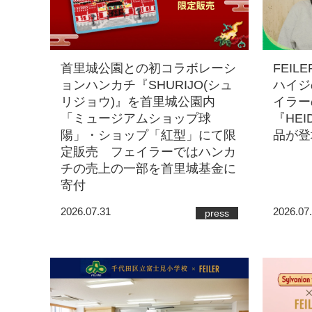
首里城公園との初コラボレーシ
FEILER
ョンハンカチ『SHURIJO(シュ
ハイジ
リジョウ)』を首里城公園内
イラー
「ミュージアムショップ球
『HEI
陽」・ショップ「紅型」にて限
品が登
定販売 フェイラーではハンカ
チの売上の一部を首里城基金に
寄付
2026.07.31
2026.07
press