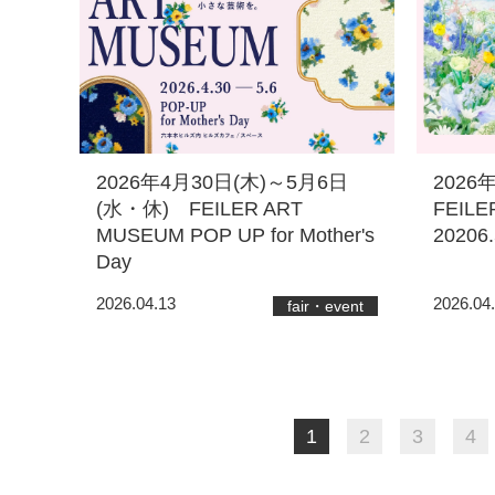
2026年4月30日(木)～5月6日
2026
(水・休) FEILER ART
FEILER
MUSEUM POP UP for Mother's
20206.
Day
2026.04.13
2026.04
fair・event
1
2
3
4