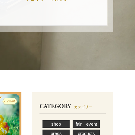
CATEGORY
カテゴリー
shop
fair・event
press
products