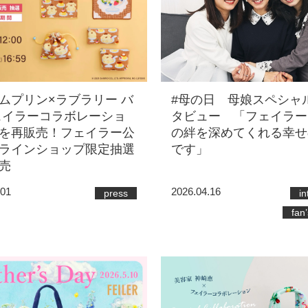
ムプリン×ラブラリー バ
#母の日 母娘スペシャ
ェイラーコラボレーショ
タビュー 「フェイラー
を再販売！フェイラー公
の絆を深めてくれる幸せ
ラインショップ限定抽選
です」
売
.01
2026.04.16
press
in
fan