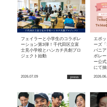
フェイラーと小学生のコラボレ
エポッ
ーション第3弾！千代田区立富
ーズ「Sy
士見小学校とハンカチ共創プロ
バニア
ジェクト始動
ボレー
ー公式
にて抽
2026.07.09
2026.06
press