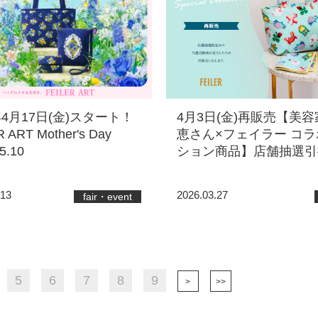
年4月17日(金)スタート！
4月3日(金)再販売【美容
 ART Mother's Day
恵さん×フェイラー コ
5.10
ション商品】店舗抽選引
.13
2026.03.27
fair・event
5
6
7
8
9