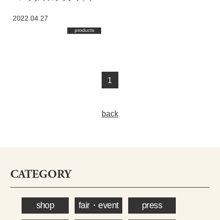
ビュー
2022.04.27
products
1
back
CATEGORY
shop
fair・event
press