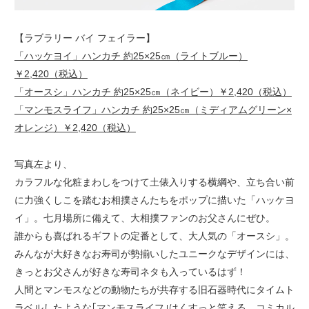
【ラブラリー バイ フェイラー】
「ハッケヨイ」ハンカチ 約25×25㎝（ライトブルー）
￥2,420（税込）
「オースシ」ハンカチ 約25×25㎝（ネイビー）￥2,420（税込）
「マンモスライフ」ハンカチ 約25×25㎝（ミディアムグリーン×
オレンジ）￥2,420（税込）
写真左より、
カラフルな化粧まわしをつけて土俵入りする横綱や、立ち合い前
に力強くしこを踏むお相撲さんたちをポップに描いた「ハッケヨ
イ」。七月場所に備えて、大相撲ファンのお父さんにぜひ。
誰からも喜ばれるギフトの定番として、大人気の「オースシ」。
みんなが大好きなお寿司が勢揃いしたユニークなデザインには、
きっとお父さんが好きな寿司ネタも入っているはず！
人間とマンモスなどの動物たちが共存する旧石器時代にタイムト
ラベルしたような｢マンモスライフ｣はくすっと笑える、コミカル