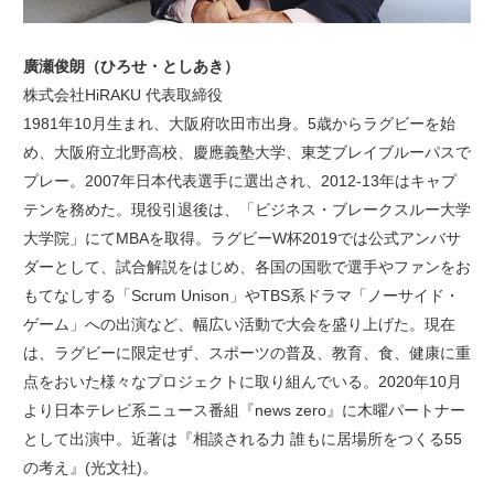
廣瀬俊朗（ひろせ・としあき）
株式会社HiRAKU 代表取締役
1981年10月生まれ、大阪府吹田市出身。5歳からラグビーを始
め、大阪府立北野高校、慶應義塾大学、東芝ブレイブルーパスで
プレー。2007年日本代表選手に選出され、2012-13年はキャプ
テンを務めた。現役引退後は、「ビジネス・ブレークスルー大学
大学院」にてMBAを取得。ラグビーW杯2019では公式アンバサ
ダーとして、試合解説をはじめ、各国の国歌で選手やファンをお
もてなしする「Scrum Unison」やTBS系ドラマ「ノーサイド・
ゲーム」への出演など、幅広い活動で大会を盛り上げた。現在
は、ラグビーに限定せず、スポーツの普及、教育、食、健康に重
点をおいた様々なプロジェクトに取り組んでいる。2020年10月
より日本テレビ系ニュース番組『news zero』に木曜パートナー
として出演中。近著は『相談される力 誰もに居場所をつくる55
の考え』(光文社)。