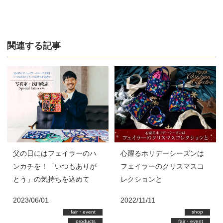
関連する記事
父の日にはフェイラーのハ
心躍るホリデーシーズンは
ンカチを！「いつもありが
フェイラーのクリスマスコ
とう」の気持ちを込めて
レクションと
写真家・浅田政志Special
2023/06/01
2022/11/11
Interview
fair・event
shop
products
fair・event