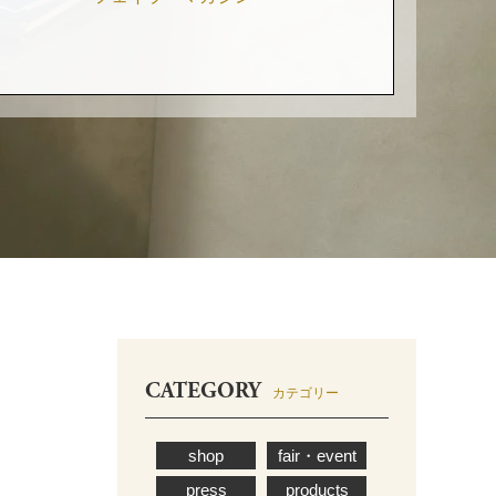
CATEGORY
カテゴリー
shop
fair・event
press
products