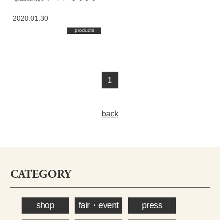
ズフォレスト』
2020.01.30
products
1
back
CATEGORY
shop
fair・event
press