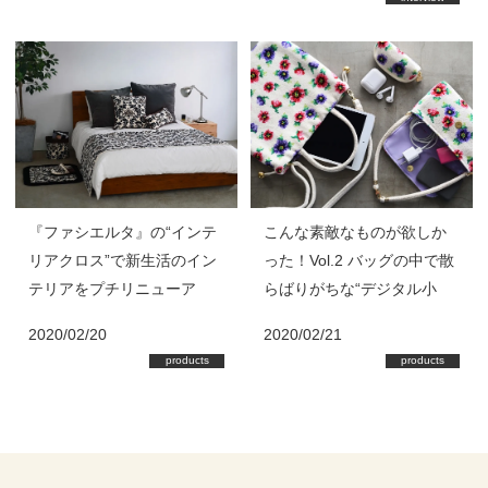
『ファシエルタ』の“インテ
こんな素敵なものが欲しか
リアクロス”で新生活のイン
った！Vol.2 バッグの中で散
テリアをプチリニューア
らばりがちな“デジタル小
ル！
物”を『アネモネプティ』で
2020/02/20
2020/02/21
美しく整理整頓！
products
products