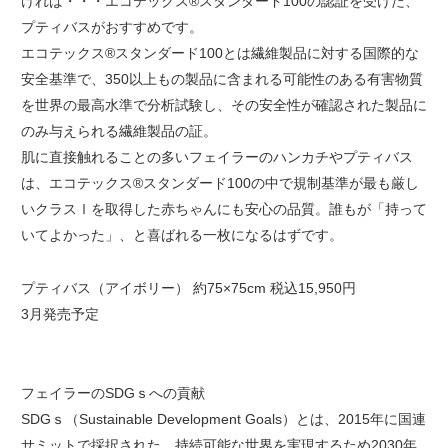
ければ・・・エコテックス®︎スタンダード100の認証を受けた、
プティバスがおすすめです。
エコテックス®︎スタンダード100とは繊維製品に対する国際的な
安全基準で、350以上もの製品に含まれる可能性のある有害物質
を世界の最高水準で分析試験し、その安全性が確認された製品に
のみ与えられる繊維製品の証。
肌に直接触れることの多いフェイラーのハンカチやプティバス
は、エコテックス®︎スタンダード100の中で規制基準が最も厳し
いクラスⅠを取得した赤ちゃんにも安心の品質。誰もが「持って
いてよかった」、と喜ばれる一枚になるはずです。
プティバス（アイボリー） 約75×75cm 税込15,950円
3月発売予定
フェイラーのSDGｓへの貢献
SDGｓ（Sustainable Development Goals）とは、2015年に国連
サミットで採択された、持続可能な世界を実現するため2030年