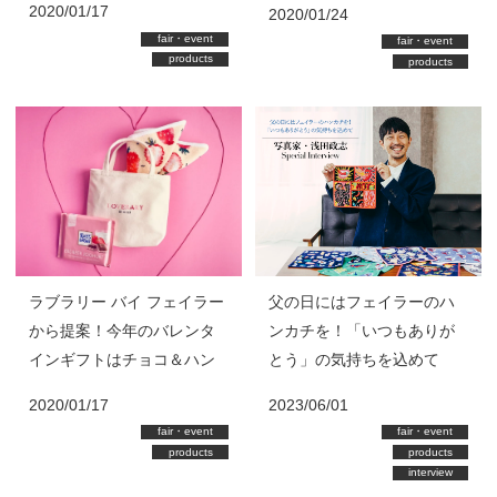
2020/01/17
2020/01/24
fair・event
fair・event
products
products
ラブラリー バイ フェイラー
父の日にはフェイラーのハ
から提案！今年のバレンタ
ンカチを！「いつもありが
インギフトはチョコ＆ハン
とう」の気持ちを込めて
カチのセットを贈ってみま
写真家・浅田政志Special
2020/01/17
2023/06/01
せんか
Interview
fair・event
fair・event
products
products
interview