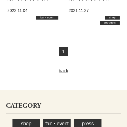
2022！
2021！
2022.11.04
2021.11.27
fair・event
shop
products
1
back
CATEGORY
shop
fair・event
press