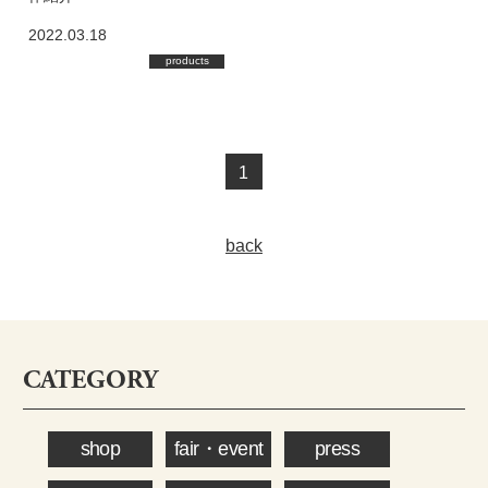
2022.03.18
products
1
back
CATEGORY
shop
fair・event
press