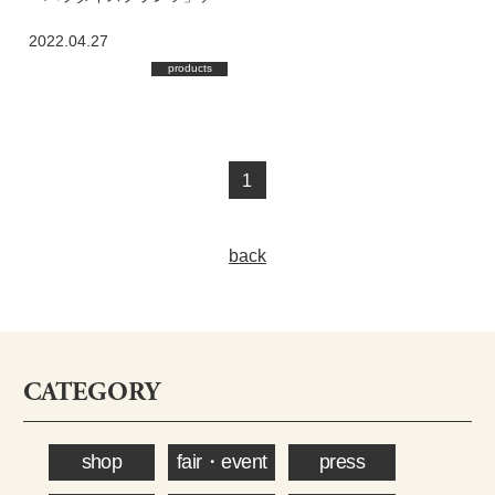
ビュー
2022.04.27
products
1
back
CATEGORY
shop
fair・event
press