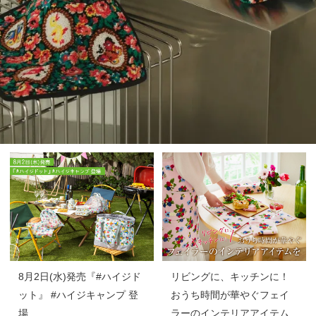
8月2日(水)発売『#ハイジド
リビングに、キッチンに！
ット』 #ハイジキャンプ 登
おうち時間が華やぐフェイ
場
ラーのインテリアアイテム