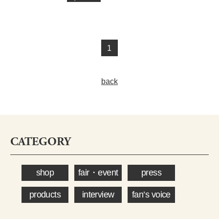
1
back
CATEGORY
shop
fair・event
press
products
interview
fan’s voice