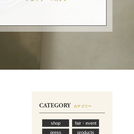
CATEGORY
カテゴリー
shop
fair・event
press
products