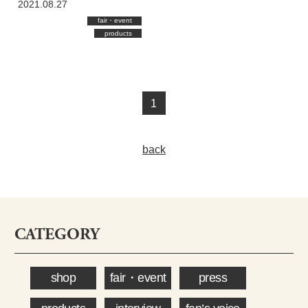
2021.08.27
fair・event
products
1
back
CATEGORY
shop
fair・event
press