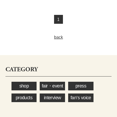
1
back
CATEGORY
shop
fair・event
press
products
interview
fan’s voice