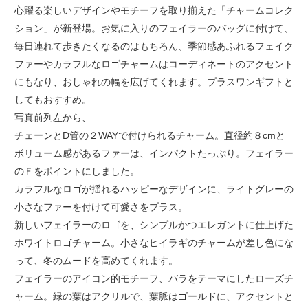
心躍る楽しいデザインやモチーフを取り揃えた「チャームコレク
ション」が新登場。お気に入りのフェイラーのバッグに付けて、
毎日連れて歩きたくなるのはもちろん、季節感あふれるフェイク
ファーやカラフルなロゴチャームはコーディネートのアクセント
にもなり、おしゃれの幅を広げてくれます。プラスワンギフトと
してもおすすめ。
写真前列左から、
チェーンとD管の２WAYで付けられるチャーム。直径約８cmと
ボリューム感があるファーは、インパクトたっぷり。フェイラー
のＦをポイントにしました。
カラフルなロゴが揺れるハッピーなデザインに、ライトグレーの
小さなファーを付けて可愛さをプラス。
新しいフェイラーのロゴを、シンプルかつエレガントに仕上げた
ホワイトロゴチャーム。小さなヒイラギのチャームが差し色にな
って、冬のムードを高めてくれます。
フェイラーのアイコン的モチーフ、バラをテーマにしたローズチ
ャーム。緑の葉はアクリルで、葉脈はゴールドに、アクセントと