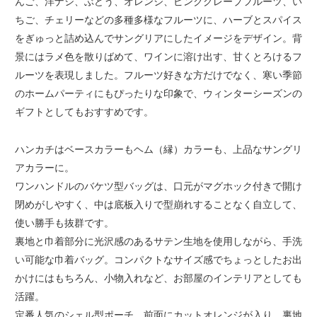
んご、洋ナシ、ぶどう、オレンジ、ピンクグレープフルーツ、い
ちご、チェリーなどの多種多様なフルーツに、ハーブとスパイス
をぎゅっと詰め込んでサングリアにしたイメージをデザイン。背
景にはラメ色を散りばめて、ワインに溶け出す、甘くとろけるフ
ルーツを表現しました。フルーツ好きな方だけでなく、寒い季節
のホームパーティにもぴったりな印象で、ウィンターシーズンの
ギフトとしてもおすすめです。
ハンカチはベースカラーもヘム（縁）カラーも、上品なサングリ
アカラーに。
ワンハンドルのバケツ型バッグは、口元がマグホック付きで開け
閉めがしやすく、中は底板入りで型崩れすることなく自立して、
使い勝手も抜群です。
裏地と巾着部分に光沢感のあるサテン生地を使用しながら、手洗
い可能な巾着バッグ。コンパクトなサイズ感でちょっとしたお出
かけにはもちろん、小物入れなど、お部屋のインテリアとしても
活躍。
定番人気のシェル型ポーチ。前面にカットオレンジが入り、裏地