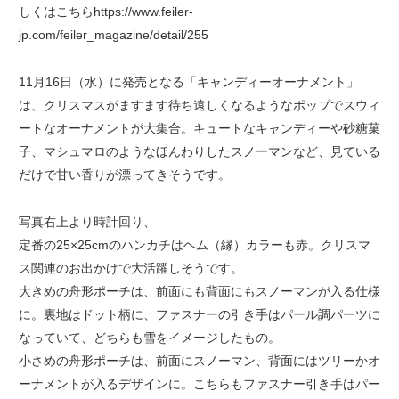
しくはこちらhttps://www.feiler-
jp.com/feiler_magazine/detail/255
11月16日（水）に発売となる「キャンディーオーナメント」
は、クリスマスがますます待ち遠しくなるようなポップでスウィ
ートなオーナメントが大集合。キュートなキャンディーや砂糖菓
子、マシュマロのようなほんわりしたスノーマンなど、見ている
だけで甘い香りが漂ってきそうです。
写真右上より時計回り、
定番の25×25cmのハンカチはヘム（縁）カラーも赤。クリスマ
ス関連のお出かけで大活躍しそうです。
大きめの舟形ポーチは、前面にも背面にもスノーマンが入る仕様
に。裏地はドット柄に、ファスナーの引き手はパール調パーツに
なっていて、どちらも雪をイメージしたもの。
小さめの舟形ポーチは、前面にスノーマン、背面にはツリーかオ
ーナメントが入るデザインに。こちらもファスナー引き手はパー