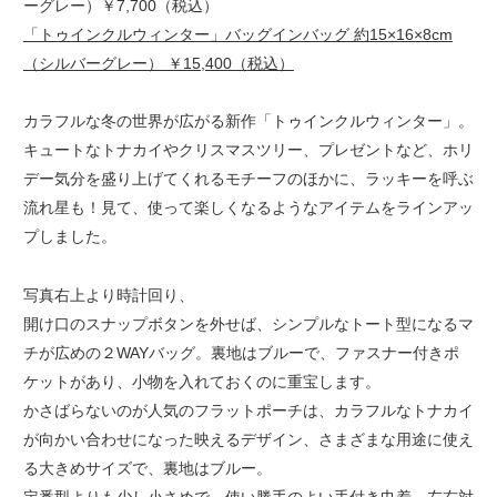
ーグレー）￥7,700（税込）
「トゥインクルウィンター」バッグインバッグ 約15×16×8cm
（シルバーグレー） ￥15,400（税込）
カラフルな冬の世界が広がる新作「トゥインクルウィンター」。
キュートなトナカイやクリスマスツリー、プレゼントなど、ホリ
デー気分を盛り上げてくれるモチーフのほかに、ラッキーを呼ぶ
流れ星も！見て、使って楽しくなるようなアイテムをラインアッ
プしました。
写真右上より時計回り、
開け口のスナップボタンを外せば、シンプルなトート型になるマ
チが広めの２WAYバッグ。裏地はブルーで、ファスナー付きポ
ケットがあり、小物を入れておくのに重宝します。
かさばらないのが人気のフラットポーチは、カラフルなトナカイ
が向かい合わせになった映えるデザイン、さまざまな用途に使え
る大きめサイズで、裏地はブルー。