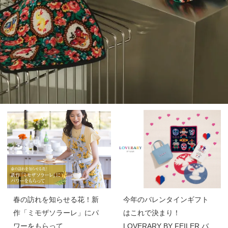
春の訪れを知らせる花！新
今年のバレンタインギフト
作「ミモザソラーレ」にパ
はこれで決まり！
ワーをもらって
LOVERARY BY FEILER バ