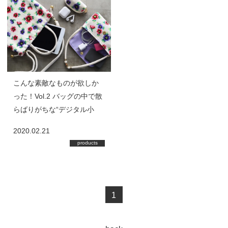
こんな素敵なものが欲しか
った！Vol.2 バッグの中で散
らばりがちな“デジタル小
物”を『アネモネプティ』で
2020.02.21
美しく整理整頓！
products
1