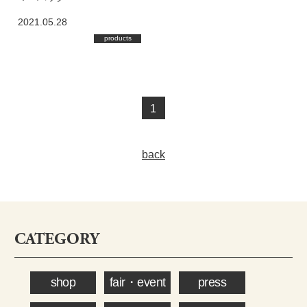
2021.05.28
products
1
back
CATEGORY
shop
fair・event
press