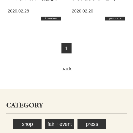
えさん
ル！
2020.02.28
2020.02.20
interview
products
1
back
CATEGORY
shop
fair・event
press