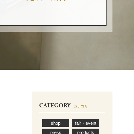
CATEGORY
カテゴリー
shop
fair・event
press
products