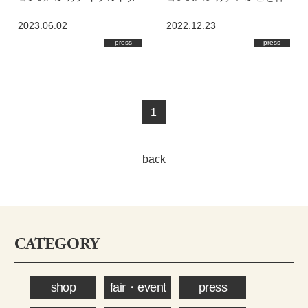
ックデザイン『サマーバケ
間たち『フォレストフレン
2023.06.02
2022.12.23
ーション』を旗艦店・オン
ズ』を旗艦店・オンライン
press
press
ラインショップにて発売
ショップにて発売
1
back
CATEGORY
shop
fair・event
press