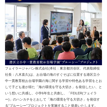
フェイラージャパン株式会社(本社：東京都渋谷区、代表取締役
社長：八木直久)は、お台場の海のすぐそばに位置する港区立小
中一貫教育校お台場学園の海に関する学習や特色ある学習をとお
して子ども達が得た「海の環境を守る大切さ」を発信したい、と
いう想いに共感し、小学6年生と共創し、「FEILER(フェイラ
ー)」のハンカチをとおして「海の環境を守る大切さ」を発信す
る“ブルーシー”プロジェクトを実施すること発表いたします。