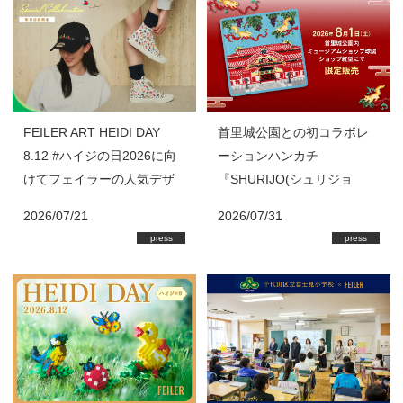
FEILER ART HEIDI DAY
首里城公園との初コラボレ
8.12 #ハイジの日2026に向
ーションハンカチ
けてフェイラーの人気デザ
『SHURIJO(シュリジョ
イン『HEIDI(ハイジ)』の8
ウ)』を首里城公園内「ミュ
2026/07/21
2026/07/31
月新作商品が登場！
ージアムショップ球陽」・
press
press
ショップ「紅型」にて限定
販売 フェイラーではハン
カチの売上の一部を首里城
基金に寄付