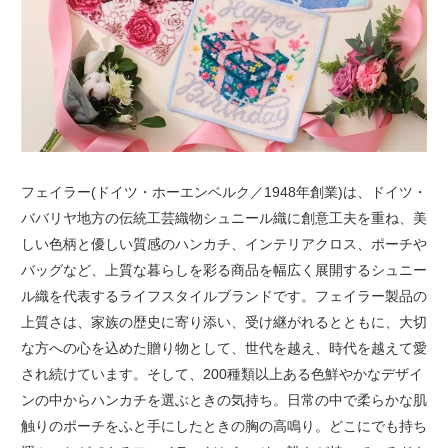
フェイラー(ドイツ・ホーエンベルク／1948年創業)は、ドイツ・
ババリヤ地方の伝統工芸織物シュニール織に創意工夫を重ね、美
しい色柄と優しい質感のハンカチ、インテリアクロス、ポーチや
バッグなど、上質な暮らしを彩る商品を幅広く展開するシュニー
ル織を代表するライフスタイルブランドです。フェイラー製品の
上質さは、家族の歴史に寄り添い、受け継がれるとともに、大切
な方への心を込めた贈り物として、世代を越え、時代を越えて愛
され続けています。そして、200種類以上ある色鮮やかなデザイ
ンの中からハンカチを選ぶときの気持ち。日常の中で柔らかな肌
触りのポーチをふと手にしたときの胸の高鳴り。どこにでも持ち