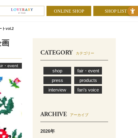
ONLINE SHOP
SHOP LIST
トvol.2
企画
CATEGORY
カテゴリー
air・event
shop
fair・event
press
products
interview
fan’s voice
ARCHIVE
アーカイブ
2026年