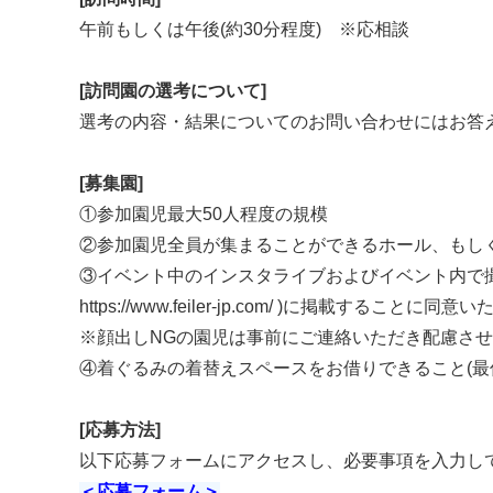
午前もしくは午後(約30分程度) ※応相談
[訪問園の選考について]
選考の内容・結果についてのお問い合わせにはお答
[募集園]
①参加園児最大50人程度の規模
②参加園児全員が集まることができるホール、もし
③イベント中のインスタライブおよびイベント内で撮
https://www.feiler-jp.com/
)に掲載することに同意い
※顔出しNGの園児は事前にご連絡いただき配慮さ
④着ぐるみの着替えスペースをお借りできること(最低
[応募方法]
以下応募フォームにアクセスし、必要事項を入力して
＜応募フォーム＞