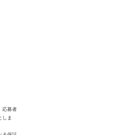
、応募者
としま
なる保証