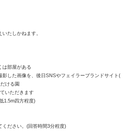
えいたしかねます。
くは部屋がある
影した画像を、後日SNSやフェイラーブランドサイト(
ただける園
せていただきます
1.5m四方程度)
ください。(回答時間3分程度)