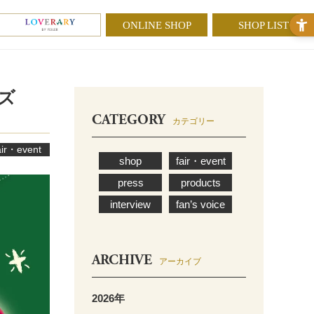
ONLINE SHOP
SHOP LIST
イズ
CATEGORY
カテゴリー
air・event
shop
fair・event
press
products
interview
fan’s voice
ARCHIVE
アーカイブ
2026年