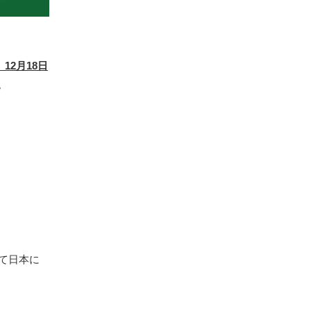
、12月18日
。
して日本に