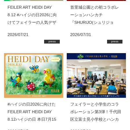
FEILER ART HEIDI DAY
首里城公園との初コラボレ
8.12 #ハイジの日2026に向
ーションハンカチ
けてフェイラーの人気デザ
『SHURIJO(シュリジョ
イン『HEIDI(ハイジ)』の8
ウ)』を首里城公園内「ミュ
2026/07/21
2026/07/31
月新作商品が登場！
ージアムショップ球陽」・
press
press
ショップ「紅型」にて限定
販売 フェイラーではハン
カチの売上の一部を首里城
基金に寄付
#ハイジの日2026に向けた
フェイラーと小学生のコラ
FEILER ART HEIDI DAY
ボレーション第3弾！千代田
8.12ハイジの日 本日7月15
区立富士見小学校とハンカ
日(水)スタート！
チ共創プロジェクト始動