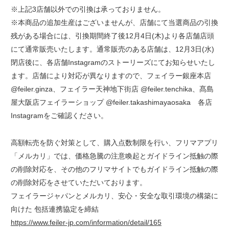
※上記3店舗以外での引換は承っておりません。
※本商品の追加生産はございませんが、店舗にて当選商品の引換
残がある場合には、引換期間終了後12月4日(木)より各店舗店頭
にて通常販売いたします。通常販売のある店舗は、12月3日(水)
閉店後に、各店舗Instagramのストーリーズにてお知らせいたし
ます。店舗により対応が異なりますので、フェイラー銀座本店
@feiler.ginza、フェイラー天神地下街店 @feiler.tenchika、髙島
屋大阪店フェイラーショップ @feiler.takashimayaosaka 各店
Instagramをご確認ください。
高額転売を防ぐ対策として、購入点数制限を行い、フリマアプリ
「メルカリ」では、価格急騰の注意喚起とガイドライン抵触の際
の削除対応を、その他のフリマサイトでもガイドライン抵触の際
の削除対応をさせていただいております。
フェイラージャパンとメルカリ、安心・安全な取引環境の構築に
向けた 包括連携協定を締結
https://www.feiler-jp.com/information/detail/165