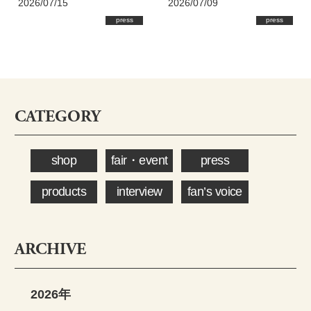
2026/07/15
2026/07/09
press
press
CATEGORY
shop
fair・event
press
products
interview
fan’s voice
ARCHIVE
2026年