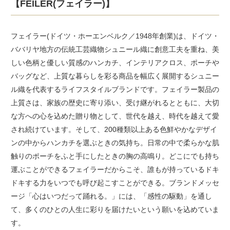
【FEILER(フェイラー)】
フェイラー(ドイツ・ホーエンベルク／1948年創業)は、ドイツ・
ババリヤ地方の伝統工芸織物シュニール織に創意工夫を重ね、美
しい色柄と優しい質感のハンカチ、インテリアクロス、ポーチや
バッグなど、上質な暮らしを彩る商品を幅広く展開するシュニー
ル織を代表するライフスタイルブランドです。フェイラー製品の
上質さは、家族の歴史に寄り添い、受け継がれるとともに、大切
な方への心を込めた贈り物として、世代を越え、時代を越えて愛
され続けています。そして、200種類以上ある色鮮やかなデザイ
ンの中からハンカチを選ぶときの気持ち。日常の中で柔らかな肌
触りのポーチをふと手にしたときの胸の高鳴り。どこにでも持ち
運ぶことができるフェイラーだからこそ、誰もが持っているドキ
ドキする力をいつでも呼び起こすことができる。ブランドメッセ
ージ「心はいつだって踊れる。」には、「感性の駆動」を通し
て、多くのひとの人生に彩りを届けたいという願いを込めていま
す。