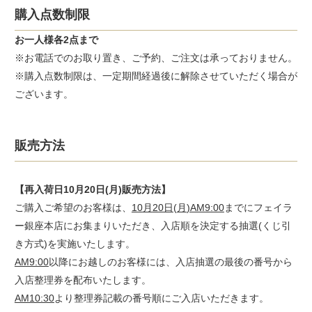
購入点数制限
お一人様各2点まで
※お電話でのお取り置き、ご予約、ご注文は承っておりません。
※購入点数制限は、一定期間経過後に解除させていただく場合が
ございます。
販売方法
【再入荷日10月20日(月)販売方法】
ご購入ご希望のお客様は、
10
月
20
日
(
月
)AM9:00
までにフェイラ
ー銀座本店にお集まりいただき、入店順を決定する抽選(くじ引
き方式)を実施いたします。
AM9:00
以降にお越しのお客様には、入店抽選の最後の番号から
入店整理券を配布いたします。
AM10:30
より整理券記載の番号順にご入店いただきます。