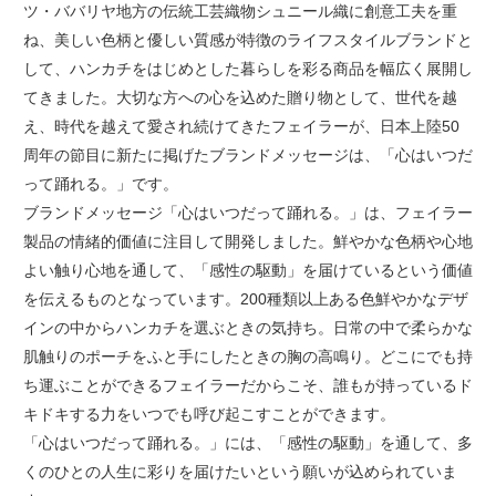
ツ・ババリヤ地方の伝統工芸織物シュニール織に創意工夫を重
ね、美しい色柄と優しい質感が特徴のライフスタイルブランドと
して、ハンカチをはじめとした暮らしを彩る商品を幅広く展開し
てきました。大切な方への心を込めた贈り物として、世代を越
え、時代を越えて愛され続けてきたフェイラーが、日本上陸50
周年の節目に新たに掲げたブランドメッセージは、「心はいつだ
って踊れる。」です。
ブランドメッセージ「心はいつだって踊れる。」は、フェイラー
製品の情緒的価値に注目して開発しました。鮮やかな色柄や心地
よい触り心地を通して、「感性の駆動」を届けているという価値
を伝えるものとなっています。200種類以上ある色鮮やかなデザ
インの中からハンカチを選ぶときの気持ち。日常の中で柔らかな
肌触りのポーチをふと手にしたときの胸の高鳴り。どこにでも持
ち運ぶことができるフェイラーだからこそ、誰もが持っているド
キドキする力をいつでも呼び起こすことができます。
「心はいつだって踊れる。」には、「感性の駆動」を通して、多
くのひとの人生に彩りを届けたいという願いが込められていま