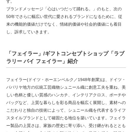
す。
ブランドメッセージ「心はいつだって踊れる。」のもと、次の
50年でさらに幅広い世代に愛されるブランドになるために、従
来の機能的価値だけでなく、情緒的価値や社会的価値にも着目
し、訴求していきます。
「フェイラー」/ギフトコンセプトショップ「ラブ
ラリー バイ フェイラー」紹介
フェイラー(ドイツ・ホーエンベルク／1948年創業)は、ドイツ・
ババリヤ地方の伝統工芸織物シュニール織に創意工夫を重ね、美
しい色柄と優しい質感のハンカチ、インテリアクロス、ポーチや
バッグなど、上質な暮らしを彩る商品を幅広く展開し、素材への
こだわりと独自の技術によって、シュニール織を代表するライフ
スタイルブランドとして確固たる地位を築いています。フェイラ
ー製品の上質さは、家族の歴史に寄り添い、受け継がれるととも