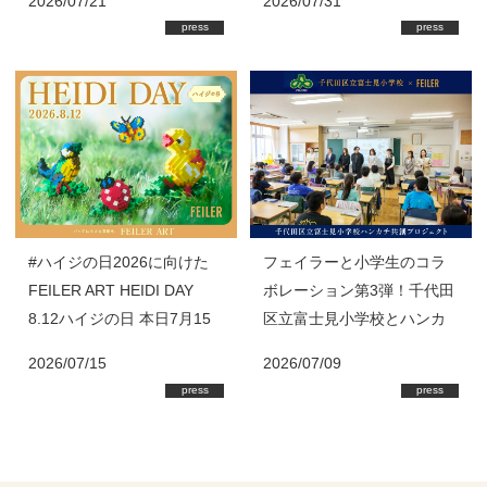
2026/07/21
2026/07/31
月新作商品が登場！
ージアムショップ球陽」・
press
press
ショップ「紅型」にて限定
販売 フェイラーではハン
カチの売上の一部を首里城
基金に寄付
#ハイジの日2026に向けた
フェイラーと小学生のコラ
FEILER ART HEIDI DAY
ボレーション第3弾！千代田
8.12ハイジの日 本日7月15
区立富士見小学校とハンカ
日(水)スタート！
チ共創プロジェクト始動
2026/07/15
2026/07/09
press
press