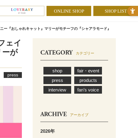
ONLINE SHOP
SHOP LIST
ディズニー『おしゃれキャット』マリーがモチーフの『シャアラモード』
＜フェイ
リーが
CATEGORY
カテゴリー
shop
fair・event
press
press
products
interview
fan’s voice
ARCHIVE
アーカイブ
2026年