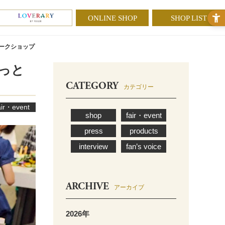
ONLINE SHOP
SHOP LIST
ワークショップ
もっと
CATEGORY
カテゴリー
air・event
shop
fair・event
press
products
interview
fan’s voice
ARCHIVE
アーカイブ
2026年