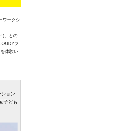
ーワークシ
ィ)」との
OUDYフ
ィを体験い
ーション
回子ども