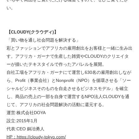
い。
【CLOUDY(クラウディ)】
「買い物を通し社会問題を解決する」
彩とファッションでアフリカの雇用創出をお客様と一緒に生み出
す。アフリカ・ガーナで生産した雑貨やCLOUDYのクリエイタ
ーが描いたテキスタイルで作ったアパレルを展開。
自社工場をアフリカ・ガーナにて運営し630名の雇用創出しなが
ら、Profit（事業会社）とNonprofit（NPO）を循環させる「ソー
シャルビジネスそのものを自走させるビジネスモデル」を確立
し、商品の売上の一部を自身で運営するNPO法人CLOUDYを通
じて、アフリカの社会問題解決の活動に還元する。
運営:株式会社DOYA
設立:2015年1月
代表:CEO 銅冶勇人
HP：https://cloudy-tokyo.com/