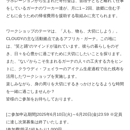
ラボレーションから生まれた寄付金は、普段子どもと離れて仕事
をしているガーナのワーカー達が、月に1～2回、故郷に住む子
どもに会うための帰省費用を援助する取組みに充てられます。
ワークショップのテーマは、「人も、物も、大切にしよう」。
CLOUDYの主な活動拠点であるアフリカ・ガーナ。この地に
は、”笑と踊“のマインドが溢れています。彼らの暮らしをのぞ
き、日々を心豊かに過ごすために大切にしたいことを探ります。
また、”ない”からこそ生まれるガーナの人々の工夫する力をヒン
トに、クラウディ・フェイラーのアイテム生産過程で出た残布を
活用したワークショップを実施します。
楽しみながら、身の周りを大切にするきっかけとなるような時間
を一緒に過ごしませんか？
皆様のご参加をお待ちしております。
[ご参加申込期間]2025年6月10日(火)～6月20日(金)23:59 ※定員
に達し次第募集は終了いたします。
[参加費]親子1組あたり1,000円