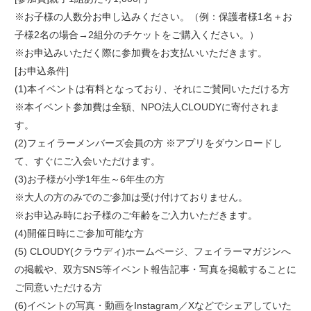
※お子様の人数分お申し込みください。（例：保護者様1名＋お
子様2名の場合→2組分のチケットをご購入ください。）
※お申込みいただく際に参加費をお支払いいただきます。
[お申込条件]
(1)本イベントは有料となっており、それにご賛同いただける方
※本イベント参加費は全額、NPO法人CLOUDYに寄付されま
す。
(2)フェイラーメンバーズ会員の方 ※アプリをダウンロードし
て、すぐにご入会いただけます。
(3)お子様が小学1年生～6年生の方
※大人の方のみでのご参加は受け付けておりません。
※お申込み時にお子様のご年齢をご入力いただきます。
(4)開催日時にご参加可能な方
(5) CLOUDY(クラウディ)ホームページ、フェイラーマガジンへ
の掲載や、双方SNS等イベント報告記事・写真を掲載することに
ご同意いただける方
(6)イベントの写真・動画をInstagram／Xなどでシェアしていた