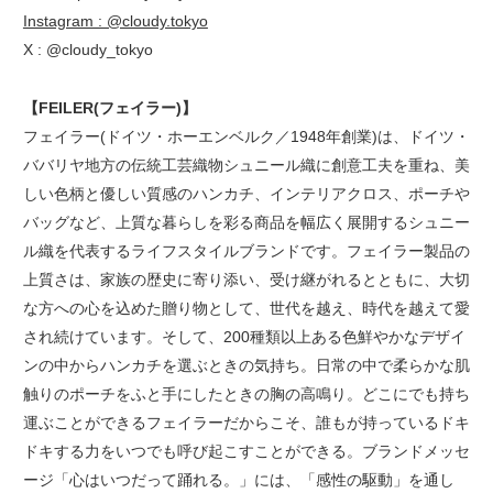
Instagram : @cloudy.tokyo
X : @cloudy_tokyo
【FEILER(フェイラー)】
フェイラー(ドイツ・ホーエンベルク／1948年創業)は、ドイツ・
ババリヤ地方の伝統工芸織物シュニール織に創意工夫を重ね、美
しい色柄と優しい質感のハンカチ、インテリアクロス、ポーチや
バッグなど、上質な暮らしを彩る商品を幅広く展開するシュニー
ル織を代表するライフスタイルブランドです。フェイラー製品の
上質さは、家族の歴史に寄り添い、受け継がれるとともに、大切
な方への心を込めた贈り物として、世代を越え、時代を越えて愛
され続けています。そして、200種類以上ある色鮮やかなデザイ
ンの中からハンカチを選ぶときの気持ち。日常の中で柔らかな肌
触りのポーチをふと手にしたときの胸の高鳴り。どこにでも持ち
運ぶことができるフェイラーだからこそ、誰もが持っているドキ
ドキする力をいつでも呼び起こすことができる。ブランドメッセ
ージ「心はいつだって踊れる。」には、「感性の駆動」を通し