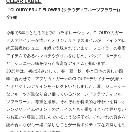
CLEAR LABEL
『CLOUDY FRUIT FLOWER (クラウディフルーツフラワー)』
全9種
今年で5年目となる2社でのコラボレーション。CLOUDYのガー
ナ人デザイナーが描いたオリジナルテキスタイルが、ドイツの伝
統工芸織物シュニール織で表現されています。フェイラーの定番
アイテムであるハンカチやタオルをはじめ、バッグ、ポーチな
ど、シュニール織を使った豊富なアイテムが揃います。
2025年は、初の試みとして、春・夏・秋・冬と日本の美しい四
季に合わせて、アフリカ・ガーナのCLOUDYデザイナーが描い
たオリジナルデザインをセレクトいたしました。夏、ジューシー
なフルーツが重なり合い踊っているパターン『クラウディフルー
ツフラワー』。尊重と躍動。それぞれが特徴的な味わいを持つオ
レンジやライムやミントのスライスたちが重なり合って踊りなが
らお互いを尊重し楽しんでいるような様子が、それぞれの良さを
認め合いながら一緒に楽しむことが一番ポジティブな気持ちを生