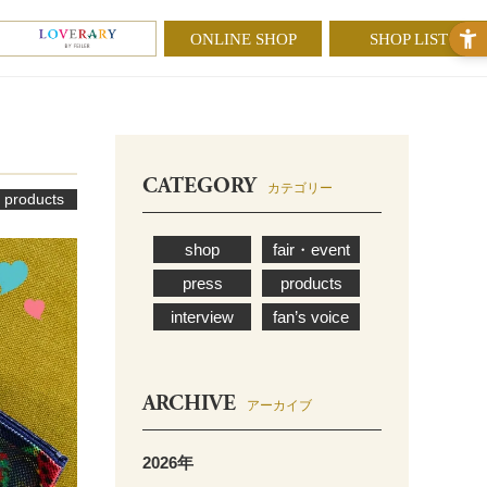
ONLINE SHOP
SHOP LIST
CATEGORY
カテゴリー
products
shop
fair・event
press
products
interview
fan’s voice
ARCHIVE
アーカイブ
2026年