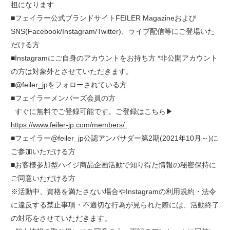
担になります
■フェイラー公式ブランドサイトFEILER Magazineおよび
SNS(Facebook/Instagram/Twitter)、ライブ配信等にご登場いた
だける方
■Instagramにご自身のアカウントをお持ち方 *非公開アカウント
の方は対象外とさせていただきます。
■@feiler_jpをフォローされている方
■フェイラーメンバーズ会員の方
すぐに無料でご登録可能です。ご登録はこちら▶
https://www.feiler-jp.com/members/
■フェイラー@feiler_jp公認アンバサダー第2期(2021年10月～)に
ご参加いただける方
■お客様参加型ハイジ商品企画活動で知り得た情報の秘密保持に
ご同意いただける方
※活動中、資格を満たさない場合やInstagramの利用規約・法令
に違反する禁止事項・不適切な行為が見られた際には、活動終了
の対応をさせていただきます。