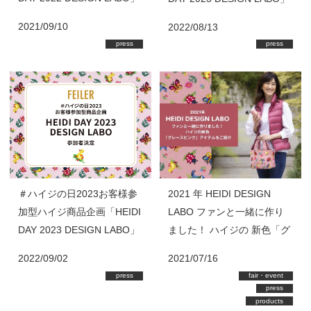
参加者決定
参加者募集
2021/09/10
2022/08/13
press
press
＃ハイジの日2023お客様参
2021 年 HEIDI DESIGN
加型ハイジ商品企画「HEIDI
LABO ファンと一緒に作り
DAY 2023 DESIGN LABO」
ました！ ハイジの 新色「グ
参加者決定
レースピンク」 アイテムを
2022/09/02
2021/07/16
ご紹介
press
fair・event
press
products