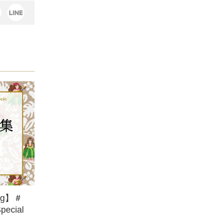
ng】＃
cial