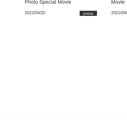
Photo Special Movie
Movie
2022/04/20
2021/04
press