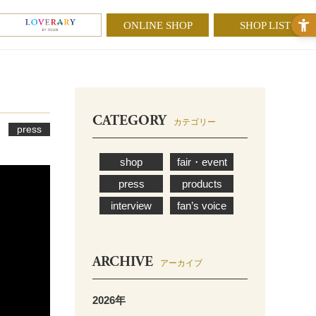
ONLINE SHOP
SHOP LIST
CATEGORY
カテゴリー
press
shop
fair・event
press
products
interview
fan’s voice
ARCHIVE
アーカイブ
2026年