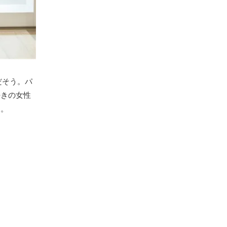
だそう。パ
好きの女性
す。