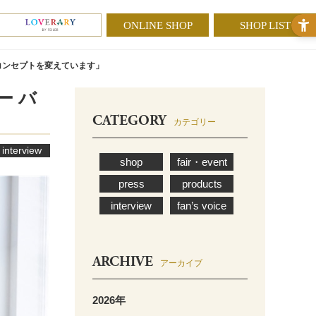
ONLINE SHOP
SHOP LIST
コンセプトを変えています」
ー バ
CATEGORY
カテゴリー
interview
shop
fair・event
press
products
interview
fan’s voice
ARCHIVE
アーカイブ
2026年