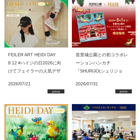
FEILER ART HEIDI DAY
首里城公園との初コラボレ
8.12 #ハイジの日2026に向
ーションハンカチ
けてフェイラーの人気デザ
『SHURIJO(シュリジョ
イン『HEIDI(ハイジ)』の8
ウ)』を首里城公園内「ミュ
2026/07/21
2026/07/31
月新作商品が登場！
ージアムショップ球陽」・
press
press
ショップ「紅型」にて限定
販売 フェイラーではハン
カチの売上の一部を首里城
基金に寄付