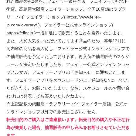
れた商品の第2弾を、フェイラー銀座本店、フェイラー天神地下
街店、髙島屋大阪店フェイラーショップ、全国16店舗のラブラ
リー バイ フェイラーショップ(
https://www.feiler-
jp.com/loverary/
)、フェイラー公式オンラインショップ(
https://feiler.jp
)一括抽選にて販売することを発表いたします。
また、大変人気をいただいております商品のため、本年12月に
同内容の商品を再入荷し、フェイラー公式オンラインショップで
の抽選販売を予定いたしております。再入荷の抽選販売のスケジ
ュールが決定いたしましたら、フェイラー公式オンラインショッ
プメルマガ、フェイラーアプリの「お知らせ」に通知いたしま
す。フェイラーアプリをダウンロードの上、通知をONにしてい
ただきたく、お願いいたします。なお、スケジュールのお問い合
わせには発表までお答えいたしかねます。
※上記記載の旗艦店・ラブラリー バイ フェイラー店舗・公式オ
ンラインショップ以外での販売はございません。
転売目的のご購入はご遠慮願います。転売目的の購入や不正な行
為が発覚した場合、抽選販売の申し込みをお断りさせていただき
ます。