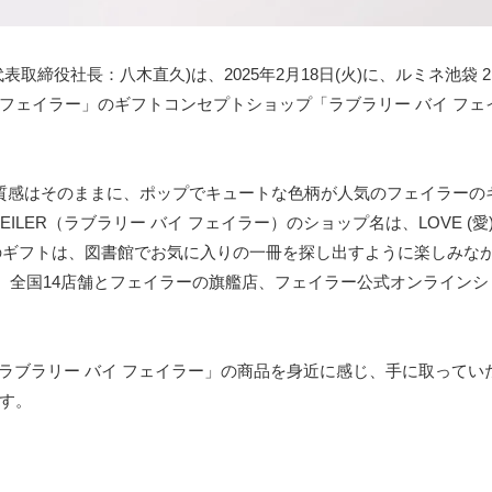
締役社長：八木直久)は、2025年2月18日(火)に、ルミネ池袋 
フェイラー」のギフトコンセプトショップ「ラブラリー バイ フェ
の質感はそのままに、ポップでキュートな色柄が人気のフェイラーの
FEILER（ラブラリー バイ フェイラー）のショップ名は、LOVE (愛
人へのギフトは、図書館でお気に入りの一冊を探し出すように楽しみな
在、全国14店舗とフェイラーの旗艦店、フェイラー公式オンライン
に「ラブラリー バイ フェイラー」の商品を身近に感じ、手に取ってい
す。