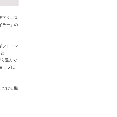
2F下りエス
イラー」の
ギフトコン
)と
がら選んで
ショップに
ただける機