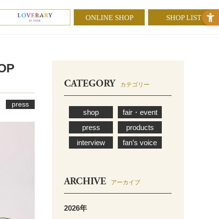
ONLINE SHOP
SHOP LIST
OP
CATEGORY
カテゴリー
press
shop
fair・event
press
products
interview
fan’s voice
ARCHIVE
アーカイブ
2026年