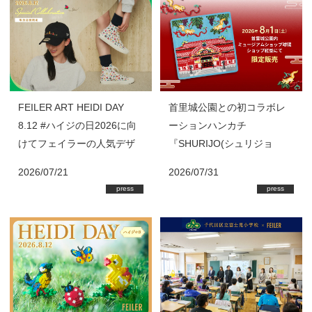
FEILER ART HEIDI DAY
首里城公園との初コラボレ
8.12 #ハイジの日2026に向
ーションハンカチ
けてフェイラーの人気デザ
『SHURIJO(シュリジョ
イン『HEIDI(ハイジ)』の8
ウ)』を首里城公園内「ミュ
2026/07/21
2026/07/31
月新作商品が登場！
ージアムショップ球陽」・
press
press
ショップ「紅型」にて限定
販売 フェイラーではハン
カチの売上の一部を首里城
基金に寄付