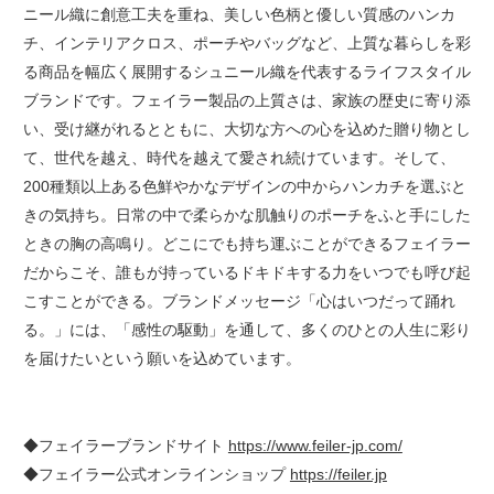
ニール織に創意工夫を重ね、美しい色柄と優しい質感のハンカ
チ、インテリアクロス、ポーチやバッグなど、上質な暮らしを彩
る商品を幅広く展開するシュニール織を代表するライフスタイル
ブランドです。フェイラー製品の上質さは、家族の歴史に寄り添
い、受け継がれるとともに、大切な方への心を込めた贈り物とし
て、世代を越え、時代を越えて愛され続けています。そして、
200種類以上ある色鮮やかなデザインの中からハンカチを選ぶと
きの気持ち。日常の中で柔らかな肌触りのポーチをふと手にした
ときの胸の高鳴り。どこにでも持ち運ぶことができるフェイラー
だからこそ、誰もが持っているドキドキする力をいつでも呼び起
こすことができる。ブランドメッセージ「心はいつだって踊れ
る。」には、「感性の駆動」を通して、多くのひとの人生に彩り
を届けたいという願いを込めています。
◆フェイラーブランドサイト
https://www.feiler-jp.com/
◆フェイラー公式オンラインショップ
https://feiler.jp