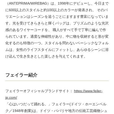
（ANTEPRIMA/WIREBAG）は、1998年にデビューし、今日まで
に600以上のスタイルと約100以上のカラーが発表され、 そのバ
リエーションはシーズンを追うごとにますます豊富になっていま
す。光を受けてきらきらと輝くバッグは、プリズムのような光沢
感のあるワイヤーコードを、 職人がすべて手で丁寧に編んで作
られています。適度な伸縮性があり、中に物を収納すると形が変
化するのも特徴の一つ。スタイルを問わないベーシックなフォル
ムは、女性のライフスタイルにフィットし、あらゆるシーンに溶
け込んで生き生きとした楽しさを与えてくれます。
フェイラー紹介
フェイラーオフィシャルブランドサイト：
https://www.feiler-
jp.com/
「心はいつだって踊れる。」フェイラー(ドイツ・ホーエンベル
ク／1948年創業)は、ドイツ・ババリヤ地方の伝統工芸織物シュ