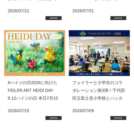
イン『HEIDI(ハイジ)』の8
ウ)』を首里城公園内「ミュ
2026/07/21
2026/07/31
月新作商品が登場！
ージアムショップ球陽」・
press
press
ショップ「紅型」にて限定
販売 フェイラーではハン
カチの売上の一部を首里城
基金に寄付
#ハイジの日2026に向けた
フェイラーと小学生のコラ
FEILER ART HEIDI DAY
ボレーション第3弾！千代田
8.12ハイジの日 本日7月15
区立富士見小学校とハンカ
日(水)スタート！
チ共創プロジェクト始動
2026/07/15
2026/07/09
press
press