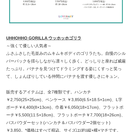
UHHOHHO GORILLA ウッホッホゴリラ
～強くて優しい人気者～
ふさふさした毛並みのムキムキボディのゴリラたち。自慢のシル
バーバックを揺らしながら凛々しく歩く。どっしりと座れば威厳
たっぷり。バナナを見つけてドラミングする姿にくすっと笑っ
て、しょんぼりしている仲間にバナナを渡す優しさにキュン。
販売するアイテムは、全7種類です。ハンカチ
￥2,750(25×25cm)、ペンケース ￥3,850(6.5×18.5×1cm)、L字
ポーチ￥4,400(8×13cm)、巾着￥6,050(18×17cm)、フラットポ
ーチ￥5,500(11.5×18cm)、フラットポーチ￥7,700(18×26cm)、
バスパウダーセット(ハンカチ＆バスパウダー2個セット)
￥3,850。*価格はすべて税込、サイズは(約)縦×横×マチです。