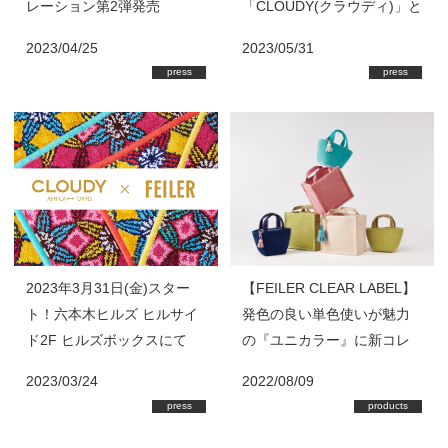
レーション第2弾発売
「CLOUDY(クラウディ)」と
スペシャルコラボレーショ
2023/04/25
2023/05/31
ンイベントを開催
press
press
2023年3月31日(金)スター
【FEILER CLEAR LABEL】
ト！六本木ヒルズ ヒルサイ
発色の良い単色使いが魅力
ド2F ヒルズボックスにて
の『ユニカラー』に新コレ
「CLOUDY(クラウディ)」と
クションが登場！
2023/03/24
2022/08/09
スペシャルコラボレーショ
press
products
ンイベントを開催