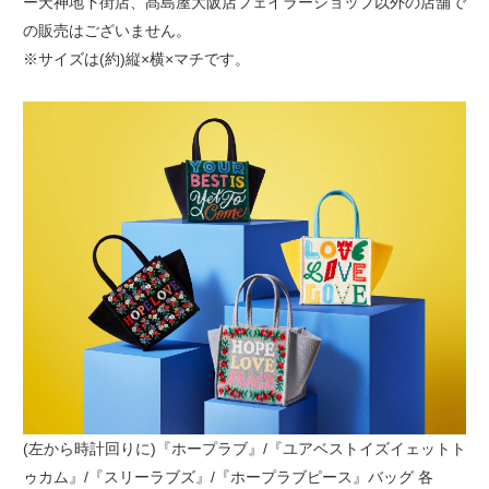
ー天神地下街店、髙島屋大阪店フェイラーショップ以外の店舗で
の販売はございません。
※サイズは(約)縦×横×マチです。
(左から時計回りに)『ホープラブ』/『ユアベストイズイェットト
ゥカム』/『スリーラブズ』/『ホープラブピース』バッグ 各