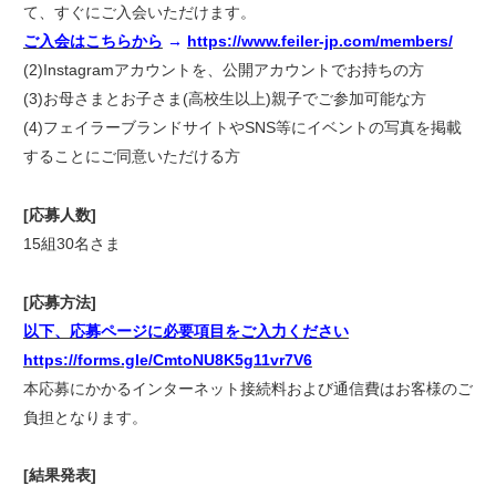
て、すぐにご入会いただけます。
ご入会はこちらから
→
https://www.feiler-jp.com/members/
(2)Instagramアカウントを、公開アカウントでお持ちの方
(3)お母さまとお子さま(高校生以上)親子でご参加可能な方
(4)フェイラーブランドサイトやSNS等にイベントの写真を掲載
することにご同意いただける方
[応募人数]
15組30名さま
[応募方法]
以下、応募ページに必要項目をご入力ください
https://forms.gle/CmtoNU8K5g11vr7V6
本応募にかかるインターネット接続料および通信費はお客様のご
負担となります。
[結果発表]