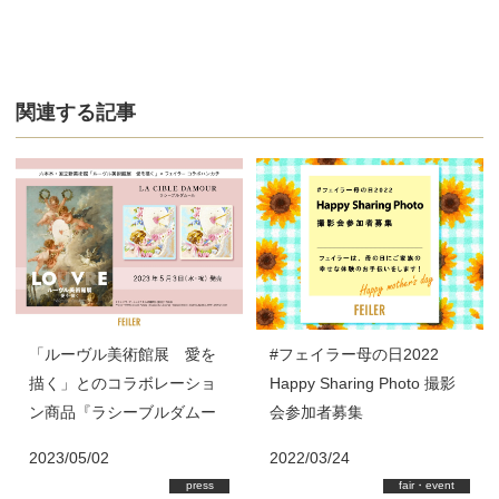
関連する記事
「ルーヴル美術館展 愛を
#フェイラー母の日2022
描く」とのコラボレーショ
Happy Sharing Photo 撮影
ン商品『ラシーブルダムー
会参加者募集
ル』ハンカチを2023年5月3
2023/05/02
2022/03/24
日(水・祝)より発売！
press
fair・event