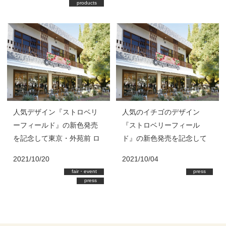
products
人気デザイン『ストロベリ
人気のイチゴのデザイン
ーフィールド』の新色発売
『ストロベリーフィール
を記念して東京・外苑前 ロ
ド』の新色発売を記念して
イヤルガーデンカフェ青山
東京・外苑前 ロイヤルガー
2021/10/20
2021/10/04
に期間限定カフェをオープ
デンカフェ青山 に期間限定
fair・event
press
ン！『ストロベリーフィー
カフェをオープン！
press
ルド』をイメージした期間
限定メニューも登場！