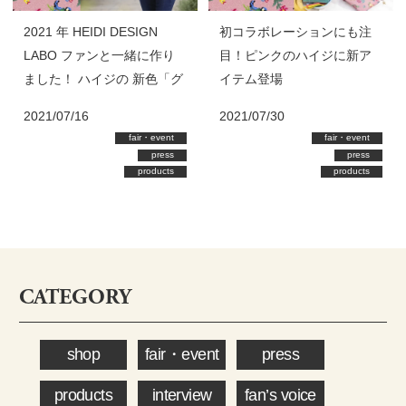
2021 年 HEIDI DESIGN
初コラボレーションにも注
LABO ファンと一緒に作り
目！ピンクのハイジに新ア
ました！ ハイジの 新色「グ
イテム登場
レースピンク」 アイテムを
2021/07/16
2021/07/30
ご紹介
fair・event
fair・event
press
press
products
products
CATEGORY
shop
fair・event
press
products
interview
fan’s voice