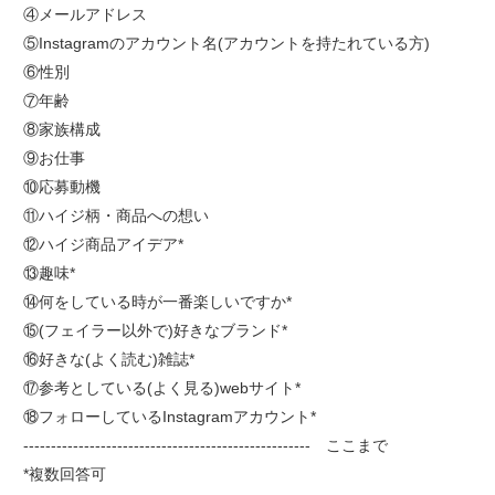
④メールアドレス
⑤Instagramのアカウント名(アカウントを持たれている方)
⑥性別
⑦年齢
⑧家族構成
⑨お仕事
⑩応募動機
⑪ハイジ柄・商品への想い
⑫ハイジ商品アイデア*
⑬趣味*
⑭何をしている時が一番楽しいですか*
⑮(フェイラー以外で)好きなブランド*
⑯好きな(よく読む)雑誌*
⑰参考としている(よく見る)webサイト*
⑱フォローしているInstagramアカウント*
---------------------------------------------------- ここまで
*複数回答可