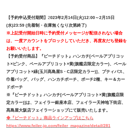
【予約申込受付期間】
2
023年2月14日(火)12:00～2月15日
(水)23:59 (先着制・在庫無くなり次第終了)
※上記受付開始日時に予約受付メッセージが配信されない場合
は、一度アカウントをブロックしていただき、再度友だち登録を
お願いいたします。
【予約受付商品】『ピーチドット』ハンカチ[ペールアプリコッ
ト×ピンク、ペールアプリコット×黄(旗艦店限定カラー)、ペール
アプリコット×緑(玉川髙島屋S・C店限定カラー)]、プティバス、
巾着バッグ、バッグ、ハンカチポーチ、ポーチ2種、キー＆カー
ドポーチ
※『ピーチドット』ハンカチ[ペールアプリコット×黄(旗艦店限
定カラー)]は、フェイラー銀座本店、フェイラー天神地下街店、
髙島屋大阪店フェイラーショップにて販売いたします。
◆『ピーチドット』商品ラインアップはこちら
https://www.feiler-jp.com/feiler_magazine/detail/281