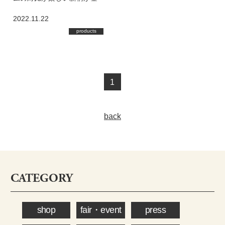
場！
2022.11.22
products
1
back
CATEGORY
shop
fair・event
press